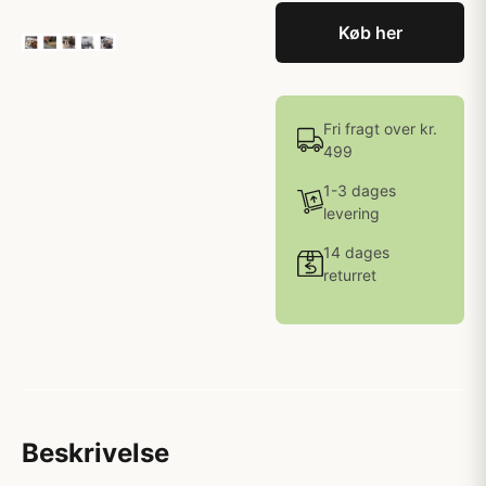
Køb her
Fri fragt over kr.
499
1-3 dages
levering
14 dages
returret
Beskrivelse