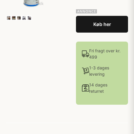
Køb her
Fri fragt over kr.
499
1-3 dages
levering
14 dages
returret