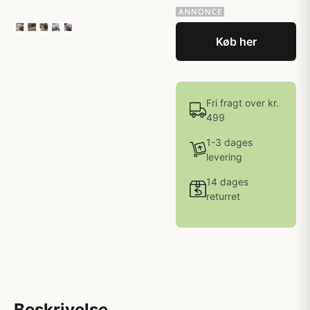
Køb her
Fri fragt over kr.
499
1-3 dages
levering
14 dages
returret
Beskrivelse