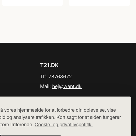
T21.DK
Tlf. 78768672
Mail:
hej@want.dk
Cookie- og privatlivspolitik
å vores hjemmeside for at forbedre din oplevelse, vise
ld og analysere trafikken. Kort sagt: for at siden fungerer
være irriterende.
Cookie- og privatlivspolitik.
r sælges ikke varer fra denne side - vi henviser til de shops,