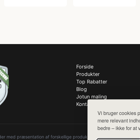
Forside
Produkter
Top Rabatter
Blog
Jotun maling
Kontakt
Vi bruger cookies p
mere relevant indho
bedre – ikke for at 
r med præsentation af forskellige produkter fra diverse webshops. De