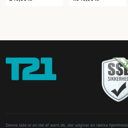
Denne side er en del af want.dk, der udgiver en række hjemmeside