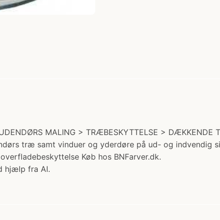
gori: UDENDØRS MALING > TRÆBESKYTTELSE > DÆKKENDE 
dendørs træ samt vinduer og yderdøre på ud- og indvendig 
l overfladebeskyttelse Køb hos BNFarver.dk.
 hjælp fra AI.