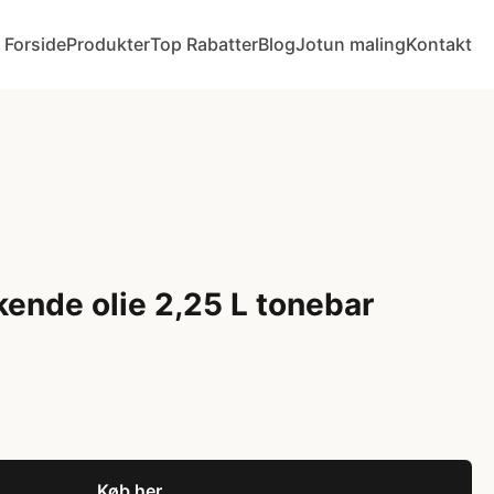
Forside
Produkter
Top Rabatter
Blog
Jotun maling
Kontakt
ende olie 2,25 L tonebar
Køb her