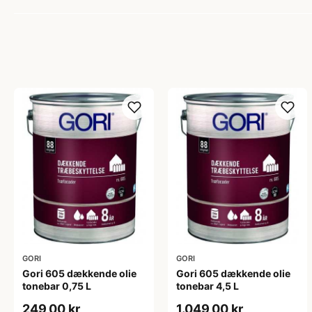
GORI
GORI
Gori 605 dækkende olie
Gori 605 dækkende olie
tonebar 0,75 L
tonebar 4,5 L
249,00 kr
1.049,00 kr