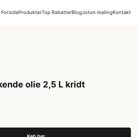
Forside
Produkter
Top Rabatter
Blog
Jotun maling
Kontakt
ende olie 2,5 L kridt
Køb her