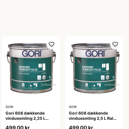
GORI
GORI
Gori 608 dækkende
Gori 608 dækkende
vinduesmling 2,25 L
vinduesmling 2,5 L Ral
tonebar
9010
499,00 kr
499,00 kr