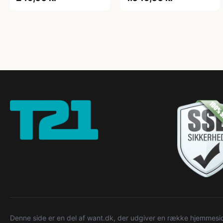
Denne side er en del af want.dk, der udgiver en række hjemmeside