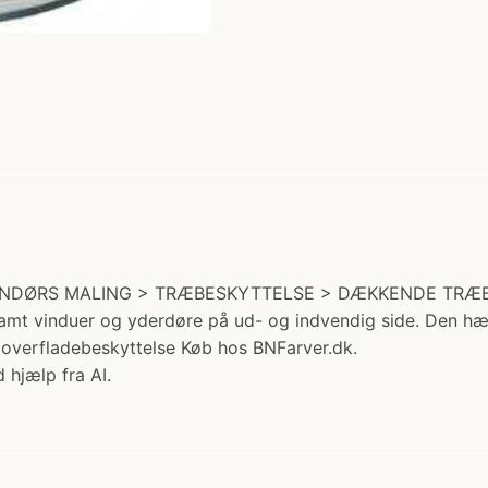
i: UDENDØRS MALING > TRÆBESKYTTELSE > DÆKKENDE TRÆBE
 samt vinduer og yderdøre på ud- og indvendig side. Den 
l overfladebeskyttelse Køb hos BNFarver.dk.
 hjælp fra AI.