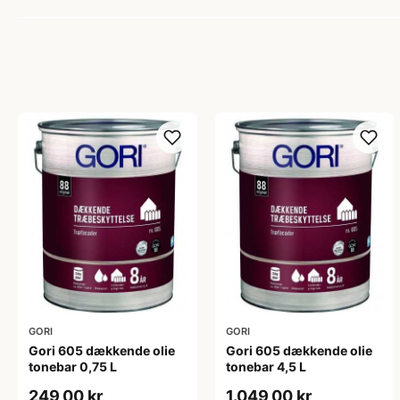
GORI
GORI
Gori 605 dækkende olie
Gori 605 dækkende olie
tonebar 0,75 L
tonebar 4,5 L
249,00 kr
1.049,00 kr