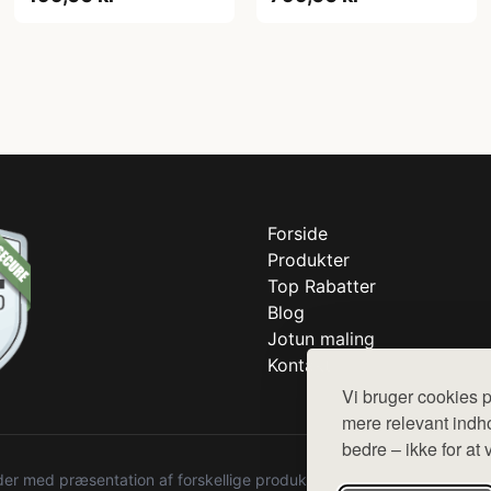
Forside
Produkter
Top Rabatter
Blog
Jotun maling
Kontakt
Vi bruger cookies p
mere relevant indho
bedre – ikke for at 
r med præsentation af forskellige produkter fra diverse webshops. De