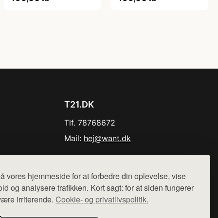
T21.DK
Tlf. 78768672
Mail:
hej@want.dk
Cookie- og privatlivspolitik
å vores hjemmeside for at forbedre din oplevelse, vise
ld og analysere trafikken. Kort sagt: for at siden fungerer
være irriterende.
Cookie- og privatlivspolitik.
r sælges ikke varer fra denne side - vi henviser til de shops,