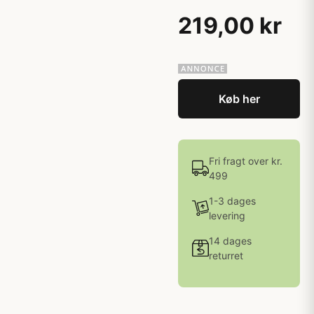
219,00 kr
Køb her
Fri fragt over kr.
499
1-3 dages
levering
14 dages
returret