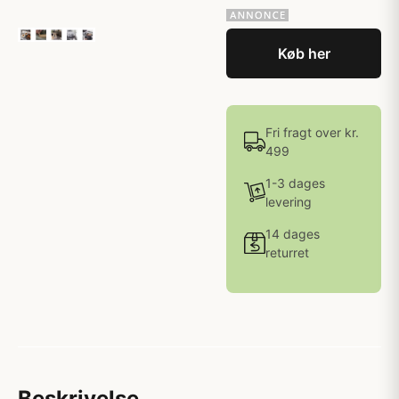
Køb her
Fri fragt over kr.
499
1-3 dages
levering
14 dages
returret
Beskrivelse