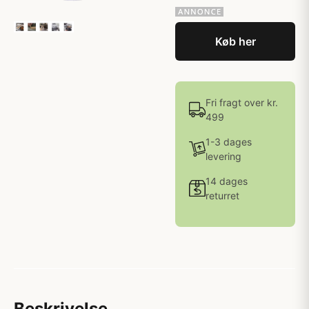
Køb her
Fri fragt over kr.
499
1-3 dages
levering
14 dages
returret
Beskrivelse