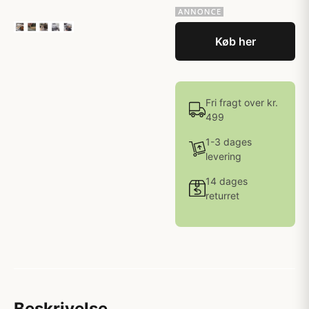
Køb her
Fri fragt over kr.
499
1-3 dages
levering
14 dages
returret
Beskrivelse