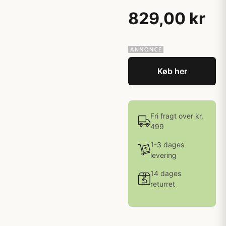
829,00 kr
Køb her
Fri fragt over kr.
499
1-3 dages
levering
14 dages
returret