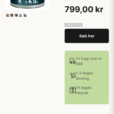
799,00 kr
Køb her
Fri fragt over kr.
499
1-3 dages
levering
14 dages
returret