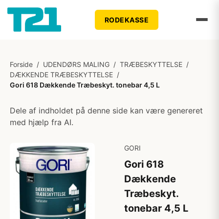
RODEKASSE
Forside
/
UDENDØRS MALING
/
TRÆBESKYTTELSE
/
DÆKKENDE TRÆBESKYTTELSE
/
Gori 618 Dækkende Træbeskyt. tonebar 4,5 L
Dele af indholdet på denne side kan være genereret
med hjælp fra AI.
GORI
Gori 618
Dækkende
Træbeskyt.
tonebar 4,5 L