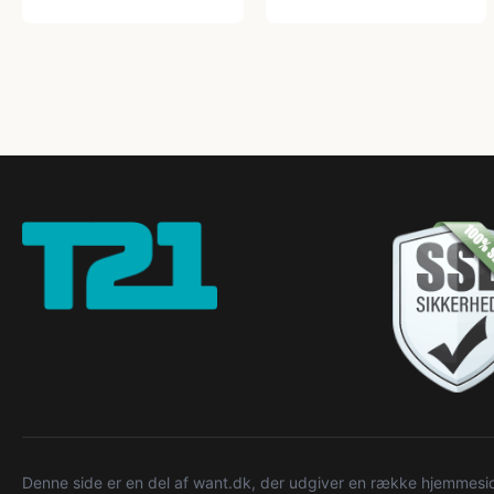
Denne side er en del af want.dk, der udgiver en række hjemmeside