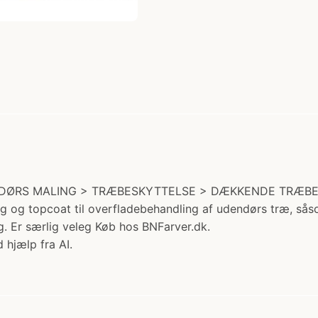
UDENDØRS MALING > TRÆBESKYTTELSE > DÆKKENDE TRÆBESK
g og topcoat til overfladebehandling af udendørs træ, så
. Er særlig veleg Køb hos BNFarver.dk.
 hjælp fra AI.