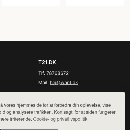
T21.DK
Tlf. 78768672
Mail:
hej@want.dk
Cookie- og privatlivspolitik
å vores hjemmeside for at forbedre din oplevelse, vise
ld og analysere trafikken. Kort sagt: for at siden fungerer
være irriterende.
Cookie- og privatlivspolitik.
r sælges ikke varer fra denne side - vi henviser til de shops,