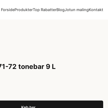
Forside
Produkter
Top Rabatter
Blog
Jotun maling
Kontakt
1-72 tonebar 9 L
Køb her