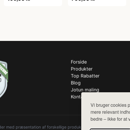
Forside
Produkter
Top Rabatter
Blog
Jotun maling
Kontakt
Vi bruger cookies p
mere relevant indho
bedre – ikke for at 
r med præsentation af forskellige produkter fra diverse webshops. De