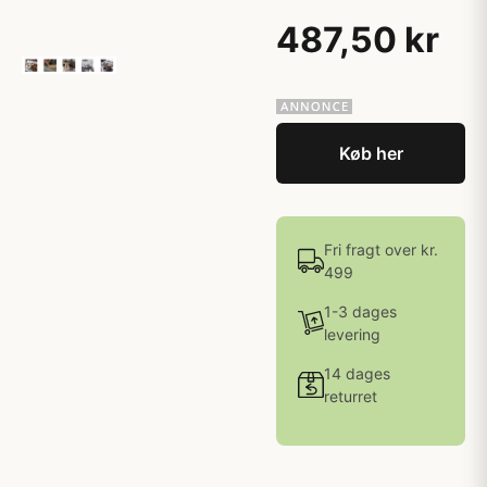
487,50 kr
Køb her
Fri fragt over kr.
499
1-3 dages
levering
14 dages
returret