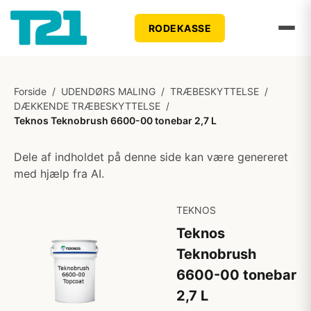
RODEKASSE
Forside
/
UDENDØRS MALING
/
TRÆBESKYTTELSE
/
DÆKKENDE TRÆBESKYTTELSE
/
Teknos Teknobrush 6600-00 tonebar 2,7 L
Dele af indholdet på denne side kan være genereret
med hjælp fra AI.
TEKNOS
Teknos
Teknobrush
6600-00 tonebar
2,7 L